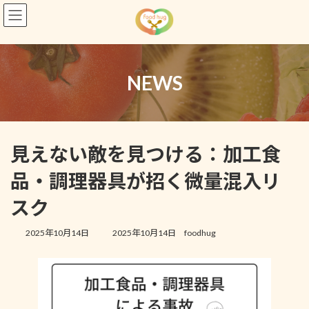
コ
ナ
ン
ビ
テ
ゲ
ン
ー
ツ
シ
へ
ョ
NEWS
ス
ン
キ
に
ッ
移
プ
動
見えない敵を見つける：加工食
品・調理器具が招く微量混入リ
スク
最
2025年10月14日
2025年10月14日
foodhug
終
更
新
日
時
: