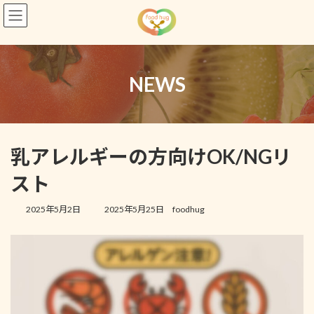
コ
ナ
ン
ビ
テ
ゲ
ン
ー
ツ
シ
へ
ョ
NEWS
ス
ン
キ
に
ッ
移
プ
動
乳アレルギーの方向けOK/NGリ
スト
最
2025年5月2日
2025年5月25日
foodhug
終
更
新
日
時
: